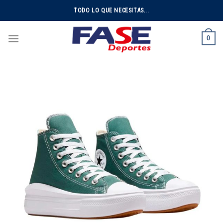
Skip
TODO LO QUE NECESITAS...
to
content
0