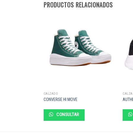
PRODUCTOS RELACIONADOS
CALZADO
CALZA
 CLOUD
CONVERSE HI MOVE
AUTHE
R
CONSULTAR