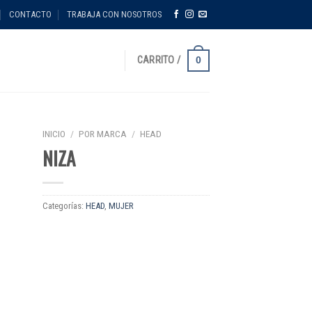
CONTACTO
TRABAJA CON NOSOTROS
0
CARRITO /
INICIO
/
POR MARCA
/
HEAD
NIZA
Categorías:
HEAD
,
MUJER