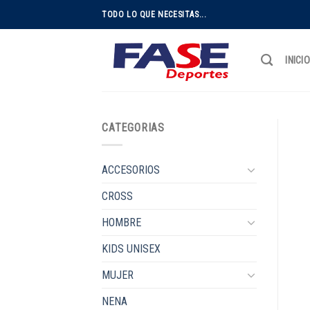
Skip
TODO LO QUE NECESITAS...
to
content
INICI
CATEGORIAS
ACCESORIOS
CROSS
HOMBRE
KIDS UNISEX
MUJER
NENA