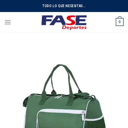
Skip
TODO LO QUE NECESITAS...
to
content
0